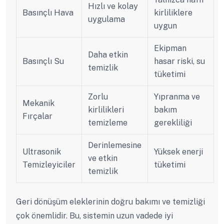
Hızlı ve kolay
Basınçlı Hava
kirliliklere
uygulama
uygun
Ekipman
Daha etkin
Basınçlı Su
hasar riski, su
temizlik
tüketimi
Zorlu
Yıpranma ve
Mekanik
kirlilikleri
bakım
Fırçalar
temizleme
gerekliliği
Derinlemesine
Ultrasonik
Yüksek enerji
ve etkin
Temizleyiciler
tüketimi
temizlik
Geri dönüşüm eleklerinin doğru bakımı ve temizliği
çok önemlidir. Bu, sistemin uzun vadede iyi