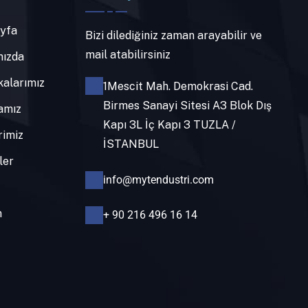
yfa
Bizi dilediğiniz zaman arayabilir ve
mail atabilirsiniz
ızda
kalarımız
1Mescit Mah. Demokrasi Cad.
Birmes Sanayi Sitesi A3 Blok Dış
amız
Kapı 3L İç Kapı 3 TUZLA /
rimiz
İSTANBUL
ler
info@mytendustri.com
m
+ 90 216 496 16 14