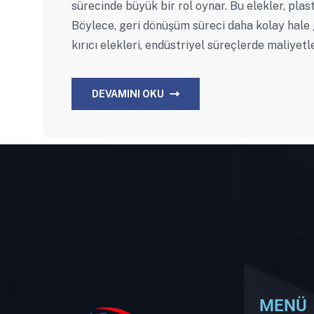
sürecinde büyük bir rol oynar. Bu elekler, plast
Böylece, geri dönüşüm süreci daha kolay hale g
kırıcı elekleri, endüstriyel süreçlerde maliyet
DEVAMINI OKU
MENÜ