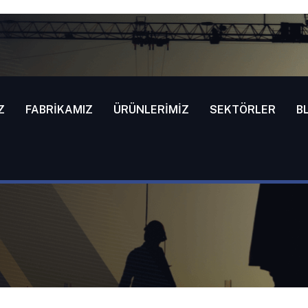
Z
FABRIKAMIZ
ÜRÜNLERIMIZ
SEKTÖRLER
B
IRICI MAKINELER
AKINELER”