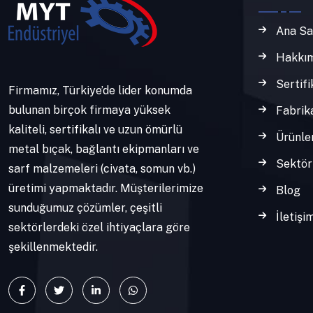
Ana Sa
Hakkım
Sertifi
Firmamız, Türkiye’de lider konumda
bulunan birçok firmaya yüksek
Fabrik
kaliteli, sertifikalı ve uzun ömürlü
Ürünle
metal bıçak, bağlantı ekipmanları ve
Sektör
sarf malzemeleri (civata, somun vb.)
üretimi yapmaktadır. Müşterilerimize
Blog
sunduğumuz çözümler, çeşitli
İletişi
sektörlerdeki özel ihtiyaçlara göre
şekillenmektedir.