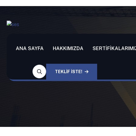
ANA SAYFA
HAKKIMIZDA
SERTIFIKALARIMI
ETIKET:
ELEK K
TEKLİF İSTE!
ANA SAYFA
POSTS TAGGED “ELEK KIRICI M